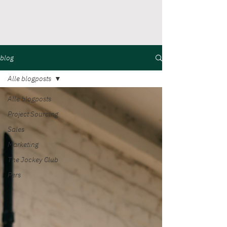
blog
Alle blogposts
Alle blogposts
Project Sourcing
Sales
Marketing
The Jockey Club
Pers