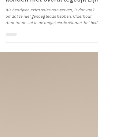
Jockey Projects
8 jul
4 minuten om te lezen
Claerhout Aluminium: “We
konden niet overal tegelijk zijn”
Als bedrijven extra sales aanwerven, is dat vaak
omdat ze niet genoeg leads hebben. Claerhout
Aluminium zat in de omgekeerde situatie: het bedrijf
zocht versterking om aan de grote interesse te
kunnen blijven voldoen.