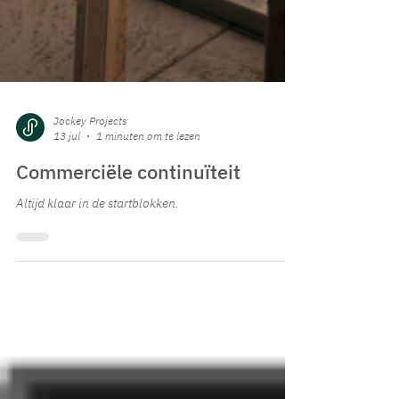
Jockey Projects
13 jul
1 minuten om te lezen
Commerciële continuïteit
Altijd klaar in de startblokken.