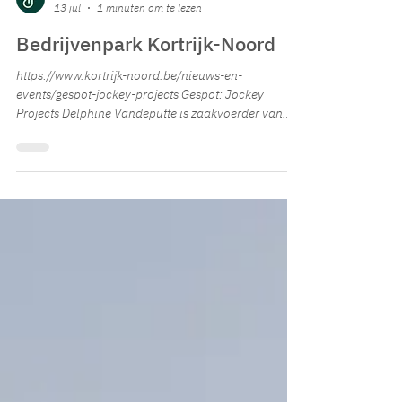
Jockey Projects
13 jul
1 minuten om te lezen
Bedrijvenpark Kortrijk-Noord
https://www.kortrijk-noord.be/nieuws-en-
events/gespot-jockey-projects Gespot: Jockey
Projects Delphine Vandeputte is zaakvoerder van
Jockey Projects, met haar bedrijf slaat ze een brug
tussen ambitieuze kmo's en ervaren sales- en
marketingtalent. Bedrijven krijgen flexibel inzetbare
vakmensen in huis, zonder de sociale lasten die
daar normaal bij horen. Het kloppend hart van
Jockey Projects is The Jockey Club, een exclusief
netwerk van 40 zorgvuldig geselecteerde sales- en...