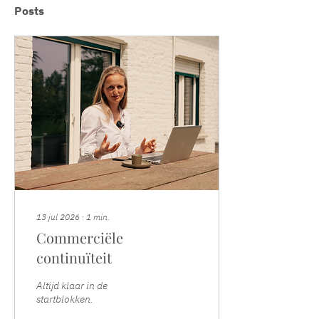
Posts
13 jul 2026
∙
1
min.
Commerciële
continuïteit
Altijd klaar in de
startblokken.