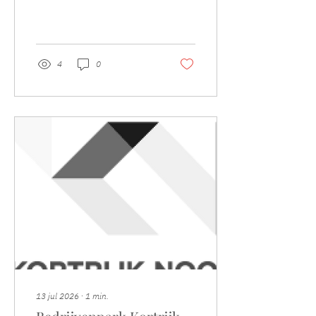
4
0
13 jul 2026
∙
1
min.