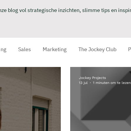
ze blog vol strategische inzichten, slimme tips en insp
ing
Sales
Marketing
The Jockey Club
P
Jockey Projects
13 jul
1 minuten om te lezen