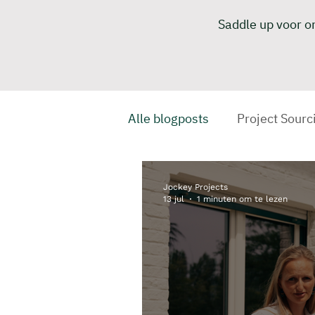
Saddle up voor on
Alle blogposts
Project Sourc
Jockey Projects
13 jul
1 minuten om te lezen