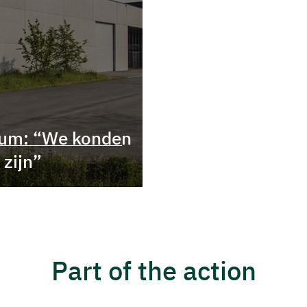
ium: “We konden
 zijn”
Part of the action