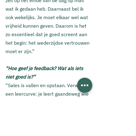
zelf op het einde van de dag op mail 
wat ik gedaan heb. Daarnaast bel ik 
ook wekelijks. Je moet elkaar wel wat 
vrijheid kunnen geven. Daarom is het 
zo essentieel dat je goed screent aan 
het begin: het wederzijdse vertrouwen 
moet er zijn.”
“Hoe geef je feedback? Wat als iets 
niet goed is?” 
“Sales is vallen en opstaan. Verwacht 
een leercurve: je leert gaandeweg wie 
de ideale klant is. Niet alle leads die ik 
aanbreng zijn meteen vanaf het begin 
kwalitatief. Soms is iemand 
geïnteresseerd, maar zijn de 