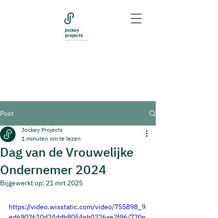
Post
Jockey Projects
1 minuten om te lezen
Dag van de Vrouwelijke
Ondernemer 2024
Bijgewerkt op:
21 mrt 2025
https://video.wixstatic.com/video/755898_9
ed6902610d24ddb8054eb0226ae2f96/720p