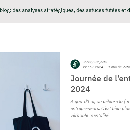
 blog: des analyses stratégiques, des astuces futées et d
Jockey Projects
22 nov. 2024
1 min de lectu
Journée de l'en
2024
Aujourd’hui, on célèbre la for
entrepreneurs. C’est bien plus
véritable mentalité.