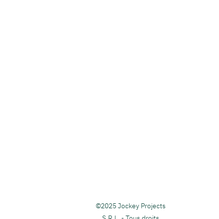
©2025 Jockey Projects
S
.R.L. - Tous droits