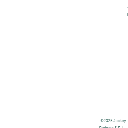
©2025 Jockey
Projects S
.R.L. -