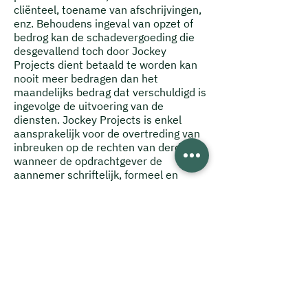
cliënteel, toename van afschrijvingen,
enz. Behoudens ingeval van opzet of
bedrog kan de schadevergoeding die
desgevallend toch door Jockey
Projects dient betaald te worden kan
nooit meer bedragen dan het
maandelijks bedrag dat verschuldigd is
ingevolge de uitvoering van de
diensten.
Jockey Projects is enkel
aansprakelijk voor de overtreding van
inbreuken op de rechten van derden,
wanneer de opdrachtgever de
aannemer schriftelijk, formeel en
duidelijk op het bestaan van zulke
rechten heeft gewezen.
Eventuele
schade die zich voordoet, wordt
geacht te zijn veroorzaakt door een
derde partij. Indien de opdrachtgever
meent dat er schade berokkend zou
zijn door aangestelden of de
uitvoeringsagent van Jockey Projects,
dient de klant Jockey Projects binnen