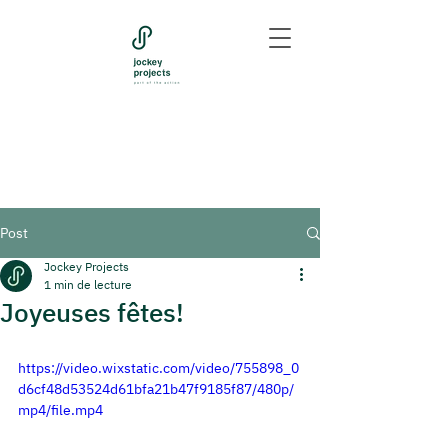
Post
Jockey Projects
1 min de lecture
Joyeuses fêtes!
https://video.wixstatic.com/video/755898_0
d6cf48d53524d61bfa21b47f9185f87/480p/
mp4/file.mp4